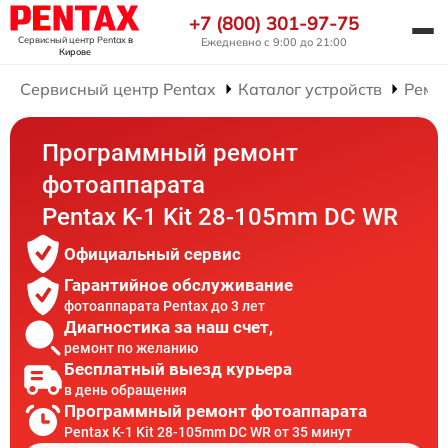
+7 (800) 301-97-75
Сервисный центр Pentax
в
Ежедневно с 9:00 до 21:00
Кирове
Сервисный центр Pentax
Каталог устройств
Ремо
Программный ремонт
фотоаппарата
Pentax K-1 Kit 28-105mm DC WR
Официальный сервис
Гарантийное обслуживание
фотоаппарата Pentax до 3 лет
Диагностика за наш счет,
ремонт по желанию
Бесплатный выезд курьера
в день обращения
Программный ремонт фотоаппарата
Pentax K-1 Kit 28-105mm DC WR от 35 минут