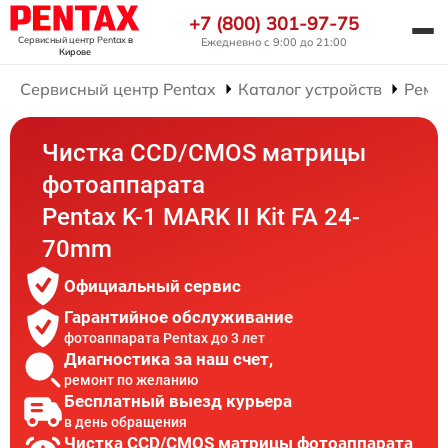
+7 (800) 301-97-75
Сервисный центр Pentax
в
Ежедневно с 9:00 до 21:00
Кирове
Сервисный центр Pentax
Каталог устройств
Ремо
Чистка CCD/CMOS матрицы
фотоаппарата
Pentax K-1 MARK II Kit FA 24-
70mm
Официальный сервис
Гарантийное обслуживание
фотоаппарата Pentax до 3 лет
Диагностика за наш счет,
ремонт по желанию
Бесплатный выезд курьера
в день обращения
Чистка CCD/CMOS матрицы фотоаппарата