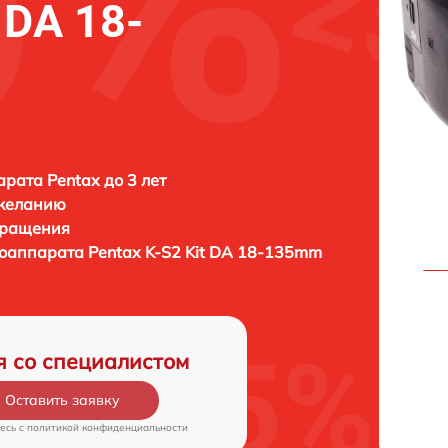
 DA 18-
рата Pentax до 3 лет
 желанию
бращения
тоаппарата
Pentax K-S2 Kit DA 18-135mm
я со специалистом
Оставить заявку
есь c
политикой конфиденциальности