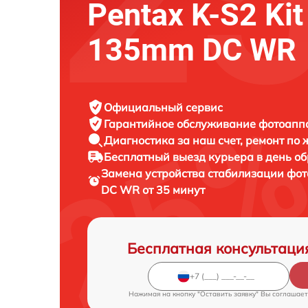
Pentax K-S2 Kit
135mm DC WR
Официальный сервис
Гарантийное обслуживание
фотоаппа
Диагностика за наш счет,
ремонт по
Бесплатный выезд курьера
в день о
Замена устройства стабилизации фо
DC WR от 35 минут
Бесплатная консультаци
Нажимая на кнопку "Оставить заявку" Вы соглашает