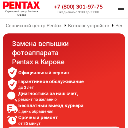
+7 (800) 301-97-75
Сервисный центр Pentax
в
Ежедневно с 9:00 до 21:00
Кирове
Сервисный центр Pentax
Каталог устройств
Ремо
Замена вспышки
фотоаппарата
Pentax в Кирове
Официальный сервис
Гарантийное обслуживание
до 3 лет
Диагностика за наш счет,
ремонт по желанию
Бесплатный выезд курьера
в день обращения
Срочный ремонт
от 35 минут