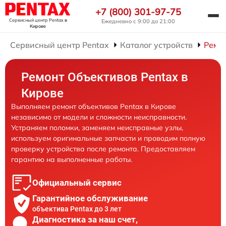
+7 (800) 301-97-75
Сервисный центр Pentax
в
Ежедневно с 9:00 до 21:00
Кирове
Сервисный центр Pentax
Каталог устройств
Ремо
Ремонт Объективов Pentax в
Кирове
Выполняем ремонт объективов Pentax в Кирове
независимо от модели и сложности неисправности.
Устраняем поломки, заменяем неисправные узлы,
используем оригинальные запчасти и проводим полную
проверку устройства после ремонта. Предоставляем
гарантию на выполненные работы.
Официальный сервис
Гарантийное обслуживание
объектива Pentax до 3 лет
Диагностика за наш счет,