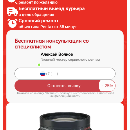
ремонт по желанию
Бесплатный выезд курьера
в день обращения
Срочный ремонт
объектива Pentax от 35 минут
Бесплатная консультация со
специалистом
Алексей Волков
Главный мастер сервисного центра
Оставить заявку
Нажимая на кнопку "Оставить заявку" Вы соглашаетесь c
политикой
конфиденциальности